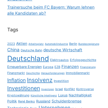
Trainersuche beim FC Bayern: Warum lehnen
alle Kandidaten ab?
Tags
Aktien
2023
Berlin
Arbeitsplatz
Automobilindustrie
Bundesregierung
China
deutsche Wirtschaft
Deutsche Bahn
Deutschland
Elektroautos
Erfolgsgeschichte
Finanzen
Erneuerbare Energien
Europa
EZB
Finanzierung
Finanzmarkt
Immobilienmarkt
Geschichte
Herausforderungen
Insolvenz
Inflation
Investition
Investitionen
Israel
Konflikt
Kontroverse
Investoren
Luxus
Nachhaltigkeit
Kryptowährung
Künstliche Intelligenz
Schuldenbremse
Politik
Russland
René Benko
Unternehmen