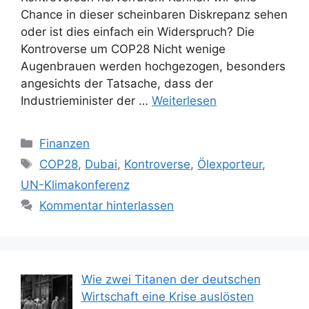
Chance in dieser scheinbaren Diskrepanz sehen
oder ist dies einfach ein Widerspruch? Die
Kontroverse um COP28 Nicht wenige
Augenbrauen werden hochgezogen, besonders
angesichts der Tatsache, dass der
Industrieminister der …
Weiterlesen
Kategorien
Finanzen
Schlagwörter
COP28
,
Dubai
,
Kontroverse
,
Ölexporteur
,
UN-Klimakonferenz
Kommentar hinterlassen
Wie zwei Titanen der deutschen
Wirtschaft eine Krise auslösten